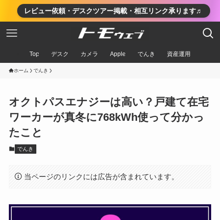
レビュー依頼・デスクツアー掲載・相互リンク承ります♬
Top
デスク
カメラ
Apple
でんき
資産運用
ホーム
でんき
オクトパスエナジーは高い？戸建て在宅
ワーカーが真冬に768kWh使って分かっ
たこと
でんき
当ページのリンクには広告が含まれています。