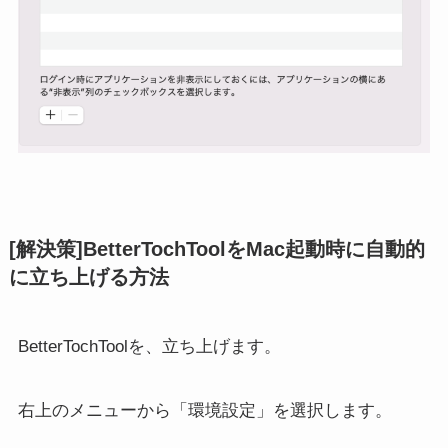
[解決策]BetterTochToolをMac起動時に自動的
に立ち上げる方法
BetterTochToolを、立ち上げます。
右上のメニューから「環境設定」を選択します。