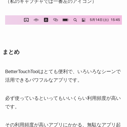
（私のキャプチャでは一番左のアイコン）
まとめ
BetterTouchToolはとても便利で、いろいろなシーンで
活用できるパワフルなアプリです。
必ず使っているといってもいいくらい利用頻度が高い
です。
その利用頻度が高いアプリにかかる、無駄なアプリ起