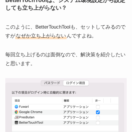
BetterTochToolは、システム環境設定から設定
しても立ち上がらない？
このように、BetterTouchToolも、セットしてみるので
すが
なぜか立ち上がらない
んですよね。
毎回立ち上げるのは面倒なので、解決策を紹介したい
と思います。