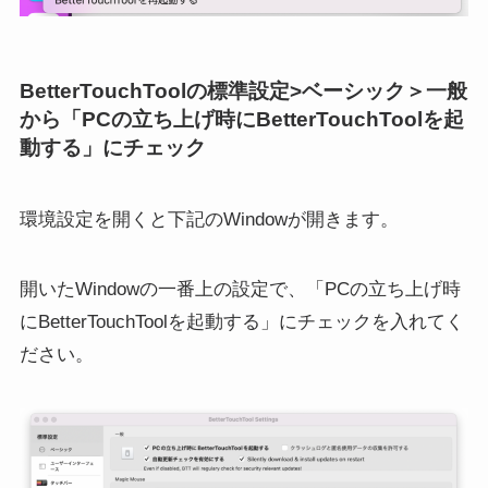
BetterTouchToolの標準設定>ベーシック＞一般
から「PCの立ち上げ時にBetterTouchToolを起
動する」にチェック
環境設定を開くと下記のWindowが開きます。
開いたWindowの一番上の設定で、「PCの立ち上げ時
にBetterTouchToolを起動する」にチェックを入れてく
ださい。