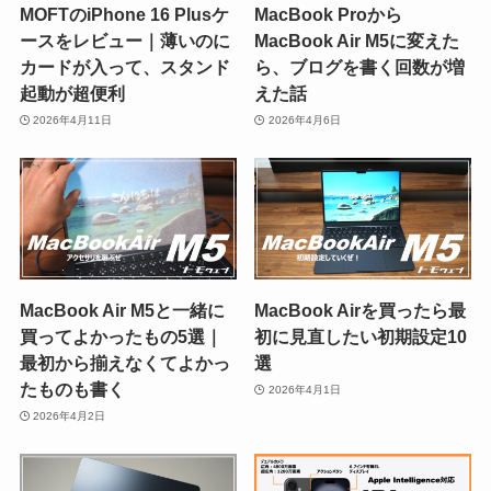
MOFTのiPhone 16 Plusケ
MacBook Proから
ースをレビュー｜薄いのに
MacBook Air M5に変えた
カードが入って、スタンド
ら、ブログを書く回数が増
起動が超便利
えた話
2026年4月11日
2026年4月6日
MacBook Air M5と一緒に
MacBook Airを買ったら最
買ってよかったもの5選｜
初に見直したい初期設定10
最初から揃えなくてよかっ
選
たものも書く
2026年4月1日
2026年4月2日