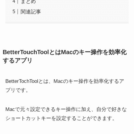
まとめ
関連記事
BetterTouchToolとはMacのキー操作を効率化
するアプリ
BetterTochToolとは、Macのキー操作を効率化するア
プリです。
Macで元々設定できるキー操作に加え、自分で好きな
ショートカットキーを設定することができます。