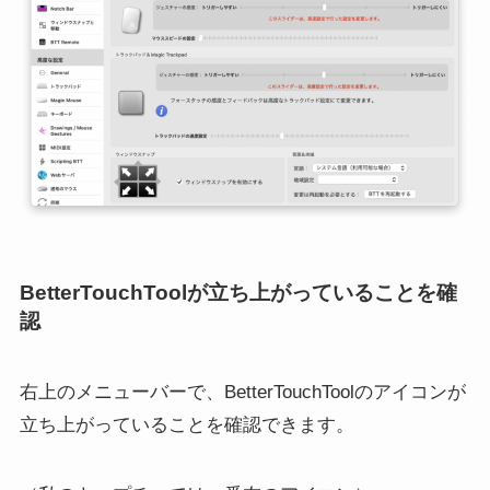
BetterTouchToolが立ち上がっていることを確
認
右上のメニューバーで、BetterTouchToolのアイコンが
立ち上がっていることを確認できます。