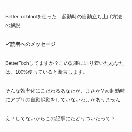
BetterTochtoolを使った、起動時の自動立ち上げ方法
の解説
読者へのメッセージ
BetterTochしてますか？この記事に辿り着いたあなた
は、100%使っていると断言します。
そんな効率化にこだわるあなたが、まさかMac起動時
にアプリの自動起動をしていないわけがありません。
え？してないからこの記事にたどりついたって？