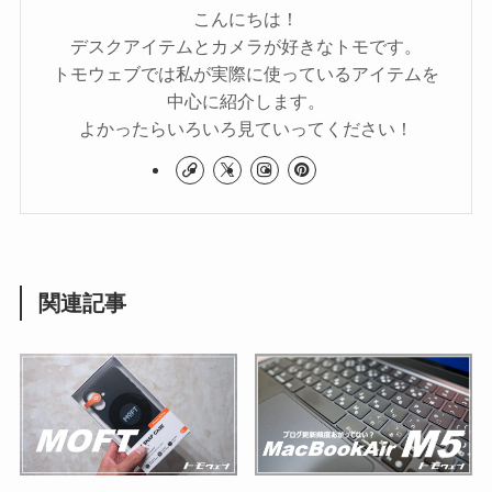
こんにちは！
デスクアイテムとカメラが好きなトモです。
トモウェブでは私が実際に使っているアイテムを
中心に紹介します。
よかったらいろいろ見ていってください！
関連記事