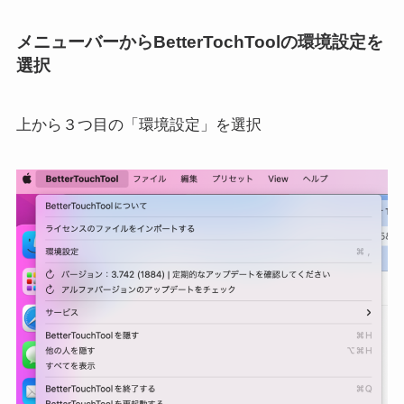
メニューバーからBetterTochToolの環境設定を
選択
上から３つ目の「環境設定」を選択